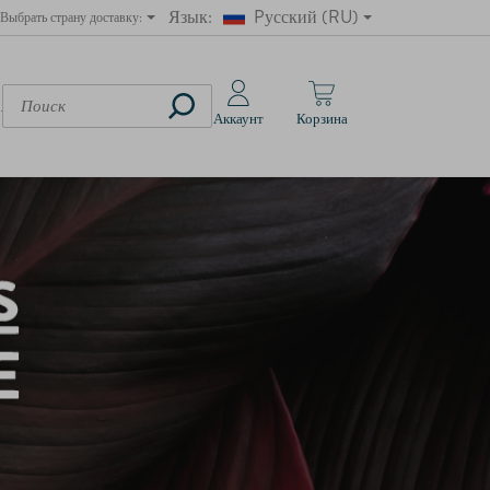
Язык:
Pусский (RU)
Выбрать страну доставку:
Австрия
Polski (PL)
Бельгия
English (EN)
ИЯ
Аккаунт
Корзина
Болгария
Lietuvių (LT)
Хорватия
Latviešu (LV)
Кипр
Yкраїнська (UA)
Чехия
German (DE)
Дания
Эстония
Финляндия
Франция
Германия
Греция
Венгрия